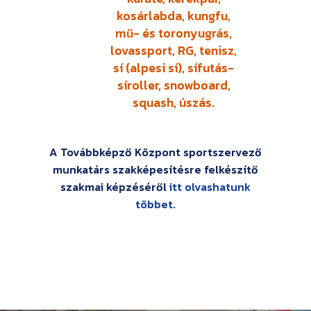
kosárlabda, kungfu,
mű- és toronyugrás,
lovassport, RG, tenisz,
sí (alpesi sí), sífutás-
síroller, snowboard,
squash, úszás.
A Továbbképző Központ
sportszervező
munkatárs
szakképesítésre felkészítő
szakmai képzéséről
itt olvashatunk
többet.