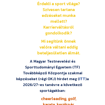
Érdekli a sport világa?
Szívesen tartana
edzéseket munka
mellett?
Karrierváltásról
gondolkodik?
Mi segítünk önnek
valóra váltani eddig
beteljesületlen álmát.
A Magyar Testnevelési és
Sporttudományi Egyetem (TF)
Továbbképző Központja szakmai
képzéseket (régi OKJ) hirdet meg (
ITT
)a
2026/27-es tanévre a következő
sportágakban:
cheerleading, golf,
karate, kerékpár,