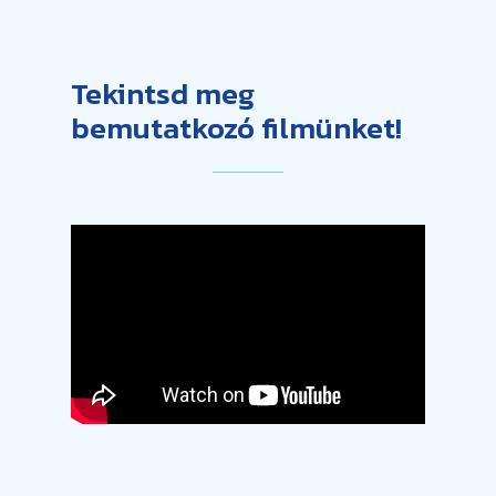
Tekintsd meg
bemutatkozó filmünket!