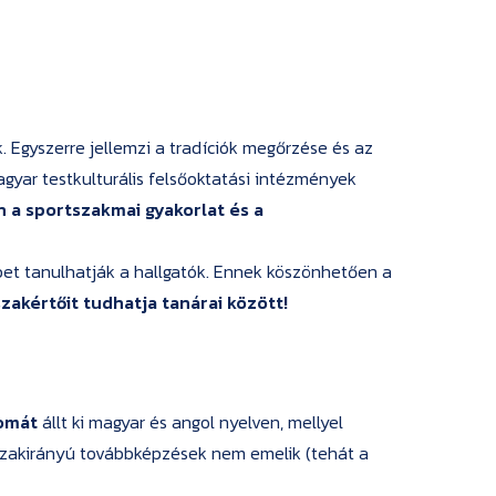
. Egyszerre jellemzi a tradíciók megőrzése és az
agyar testkulturális felsőoktatási intézmények
n a sportszakmai gyakorlat és a
öbbet tanulhatják a hallgatók. Ennek köszönhetően a
akértőit tudhatja tanárai között!
lomát
állt ki magyar és angol nyelven, mellyel
 szakirányú továbbképzések nem emelik (tehát a