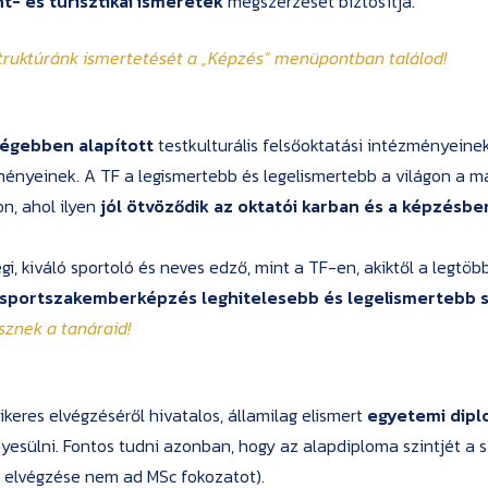
t- és turisztikai ismeretek
megszerzését biztosítja.
struktúránk ismertetését a
„Képzés”
menüpontban találod!
régebben alapított
testkulturális felsőoktatási intézményeinek
ményeinek. A TF a legismertebb és legelismertebb a világon a m
on, ahol ilyen
jól ötvöződik az oktatói karban és a képzésbe
gi, kiváló sportoló és neves edző, mint a TF-en, akiktől a legt
a sportszakemberképzés leghitelesebb és legelismertebb sz
sznek a tanáraid!
keres elvégzéséről hivatalos, államilag elismert
egyetemi dip
nyesülni. Fontos tudni azonban, hogy az alapdiploma szintjét a
 elvégzése nem ad MSc fokozatot).