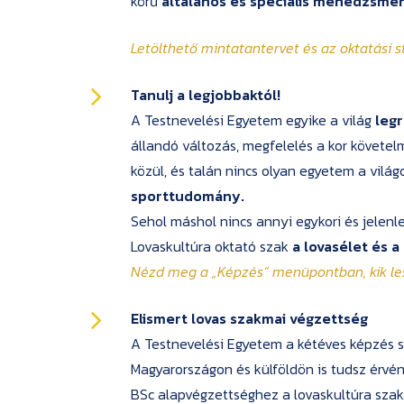
körű
általános és speciális menedzsmen
Letölthető mintatantervet és az oktatási 
Tanulj a legjobbaktól!
A Testnevelési Egyetem egyike a világ
leg
állandó változás, megfelelés a kor követel
közül, és talán nincs olyan egyetem a világ
sporttudomány.
Sehol máshol nincs annyi egykori és jelenle
Lovaskultúra oktató szak
a lovasélet és 
Nézd meg a
„Képzés”
menüpontban, kik le
Elismert lovas szakmai végzettség
A Testnevelési Egyetem a kétéves képzés si
Magyarországon és külföldön is tudsz érvé
BSc alapvégzettséghez a lovaskultúra szak