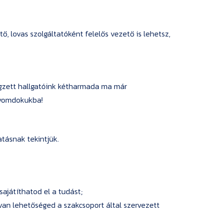
, lovas szolgáltatóként felelős vezető is lehetsz,
égzett hallgatóink kétharmada ma már
 nyomdokukba!
tásnak tekintjük.
sajátíthatod el a tudást;
 van lehetőséged a szakcsoport által szervezett