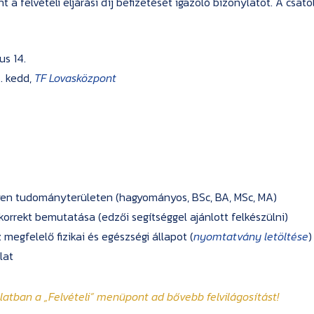
nt a felvételi eljárási díj befizetését igazoló bizonylatot. A c
us 14.
. kedd,
TF Lovasközpont
lyen tudományterületen (hagyományos, BSc, BA, MSc, MA)
korrekt bemutatása (edzői segítséggel ajánlott felkészülni)
 megfelelő fizikai és egészségi állapot (
nyomtatvány letöltése
)
lat
olatban a
„Felvételi”
menüpont ad bővebb felvilágosítást!