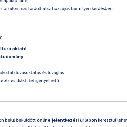
napokra járni;
 és bizalommal fordulhatsz hozzájuk bármilyen kérdésben.
k
ltúra oktató
ttudomány
akorlati lovasoktatás és lovaglás
izetés és diákhitel igényelhető
dőn belül beküldött
online jelentkezési űrlapon
keresztül lehe