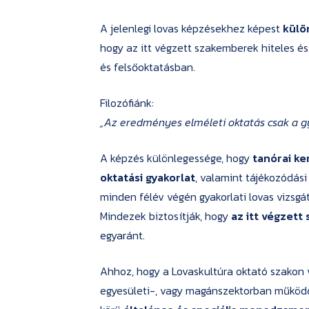
A jelenlegi lovas képzésekhez képest
külö
hogy az itt végzett szakemberek hiteles és
és felsőoktatásban.
Filozófiánk:
„Az eredményes elméleti oktatás csak a gy
A képzés különlegessége, hogy
tanórai ke
oktatási gyakorlat
, valamint tájékozódási 
minden félév végén gyakorlati lovas vizsgát
Mindezek biztosítják, hogy
az itt végzett
egyaránt.
Ahhoz, hogy a Lovaskultúra oktató szakon v
egyesületi-, vagy magánszektorban működő 