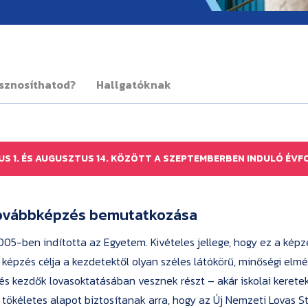
sznosíthatod?
Hallgatóknak
IUS 1. ÉS AUGUSZTUS 14. KÖZÖTT A SZEPTEMBERBEN INDULÓ ÉVF
 továbbképzés bemutatkozása
05-ben indította az Egyetem. Kivételes jellege, hogy ez a képzé
képzés célja a kezdetektől olyan széles látókörű, minőségi elmé
 és kezdők lovasoktatásában vesznek részt – akár iskolai keretek
 tökéletes alapot biztosítanak arra, hogy az Új Nemzeti Lovas 