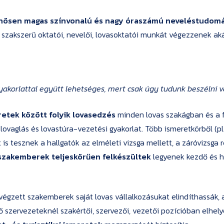
nösen magas színvonalú és nagy óraszámú neveléstudom
 szakszerű oktatói, nevelői, lovasoktatói munkát végezzenek aká
akorlattal együtt lehetséges, mert csak úgy tudunk beszélni v
retek között folyik lovasedzés
minden lovas szakágban és a 
lovaglás és lovastúra-vezetési gyakorlat. Több ismeretkörből (pl.
 is tesznek a hallgatók az elméleti vizsga mellett, a záróvizsga
 szakemberek teljeskörűen felkészültek
legyenek kezdő és h
égzett szakemberek saját lovas vállalkozásukat elindíthassák, 
szervezeteknél szakértői, szervezői, vezetői pozícióban elhely