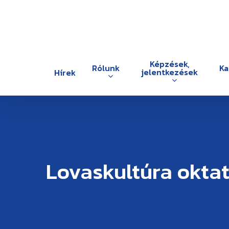
Skip
to
main
content
Képzések,
Rólunk
Ka
jelentkezések
Hírek
Lovaskultúra okta