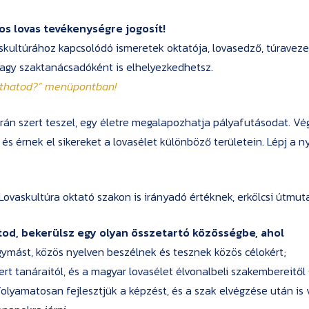
os lovas tevékenységre jogosít!
skultúrához kapcsolódó ismeretek oktatója, lovasedző, túravezető
vagy szaktanácsadóként is elhelyezkedhetsz.
íthatod?”
menüpontban!
orán szert teszel, egy életre megalapozhatja pályafutásodat. V
és érnek el sikereket a lovasélet különböző területein. Lépj a
ovaskultúra oktató szakon is irányadó értéknek, erkölcsi útmuta
tod, bekerülsz egy olyan összetartó közösségbe, ahol
gymást, közös nyelven beszélnek és tesznek közös célokért;
rt tanáraitól, és a magyar lovasélet élvonalbeli szakembereitől 
folyamatosan fejlesztjük a képzést, és a szak elvégzése után is