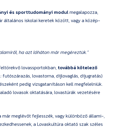
ányi és sporttudományi modul
megalapozza,
r általános iskolai keretek között, vagy a közép-
alamiről, ha azt lóháton már megéreztük.”
feltörekvő lovassportokban,
továbbá kötelező
: futószárazás, lovastorna, díjlovaglás, díjugratás)
 részeként pedig vizsgatanításon kell megfelelniük.
aladó lovasok oktatására, lovastúrák vezetésére
a már meglévőt fejlesszék, vagy különböző állami-,
ezkedhessenek, a Lovaskultúra oktató szak széles