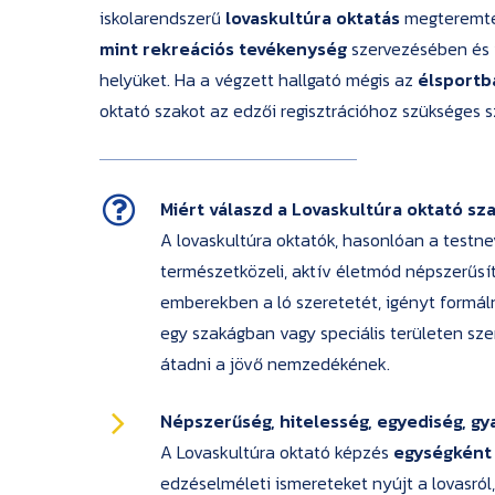
iskolarendszerű
lovaskultúra oktatás
megteremtés
mint rekreációs tevékenység
szervezésében és
helyüket. Ha a végzett hallgató mégis az
élsportb
oktató szakot az edzői regisztrációhoz szükséges 
Miért válaszd a Lovaskultúra oktató sz
A lovaskultúra oktatók, hasonlóan a testn
természetközeli, aktív életmód népszerűsít
emberekben a ló szeretetét, igényt formáln
egy szakágban vagy speciális területen sz
átadni a jövő nemzedékének.
Népszerűség, hitelesség, egyediség, gy
A Lovaskultúra oktató képzés
egységként t
edzéselméleti ismereteket nyújt a lovasról, 