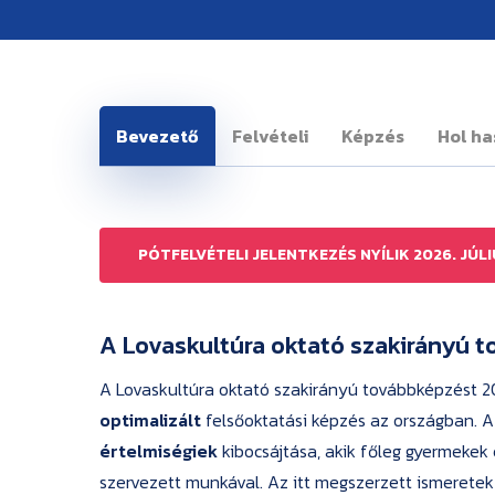
Bevezető
Felvételi
Képzés
Hol ha
PÓTFELVÉTELI JELENTKEZÉS NYÍLIK 2026. JÚL
A Lovaskultúra oktató szakirányú
A Lovaskultúra oktató szakirányú továbbképzést 20
optimalizált
felsőoktatási képzés az országban. A 
értelmiségiek
kibocsájtása, akik főleg gyermekek
szervezett munkával. Az itt megszerzett ismeretek