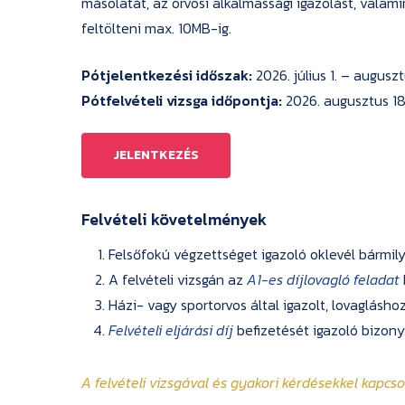
másolatát, az orvosi alkalmassági igazolást, valami
feltölteni max. 10MB-ig.
Pótjelentkezési időszak:
2026. július 1. – auguszt
Pótfelvételi vizsga időpontja:
2026. augusztus 18
JELENTKEZÉS
Felvételi követelmények
Felsőfokú végzettséget igazoló oklevél bármi
A felvételi vizsgán az
A1-es díjlovagló feladat
Házi- vagy sportorvos által igazolt, lovagláshoz
Felvételi eljárási díj
befizetését igazoló bizony
A felvételi vizsgával és gyakori kérdésekkel kapcs