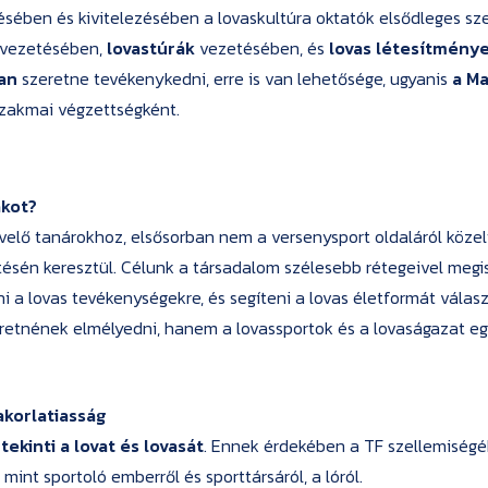
ében és kivitelezésében a lovaskultúra oktatók elsődleges sze
 vezetésében,
lovastúrák
vezetésében, és
lovas létesítmény
an
szeretne tevékenykedni, erre is van lehetősége, ugyanis
a Ma
szakmai végzettségként.
akot?
evelő tanárokhoz, elsősorban nem a versenysport oldaláról köze
ésén keresztül. Célunk a társadalom szélesebb rétegeivel megis
i a lovas tevékenységekre, és segíteni a lovas életformát válas
eretnének elmélyedni, hanem a lovassportok és a lovaságazat e
akorlatiasság
ekinti a lovat és lovasát
. Ennek érdekében a TF szellemiségé
mint sportoló emberről és sporttársáról, a lóról.