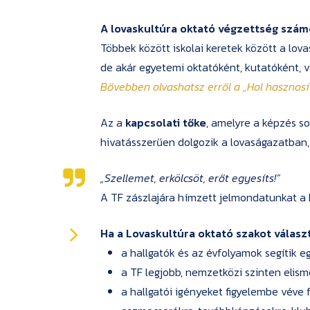
A lovaskultúra oktató végzettség szám
Többek között iskolai keretek között a lova
de akár egyetemi oktatóként, kutatóként, 
Bővebben olvashatsz erről a
„Hol hasznos
Az a
kapcsolati tőke
, amelyre a képzés s
hivatásszerűen dolgozik a lovaságazatban, 
„Szellemet, erkölcsöt, erőt egyesíts!”
A TF zászlajára hímzett jelmondatunkat a L
Ha a Lovaskultúra oktató szakot válasz
a hallgatók és az évfolyamok segítik e
a TF legjobb, nemzetközi szinten elisme
a hallgatói igényeket figyelembe véve 