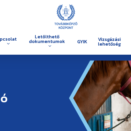
Letölthető
pcsolat
Vizsgázási
dokumentumok
GYIK
lehetőség
tó