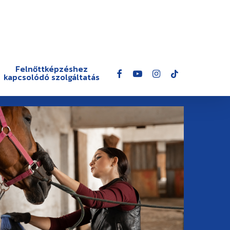
Felnőttképzéshez
facebook
youtube
instagram
tiktok
kapcsolódó szolgáltatás