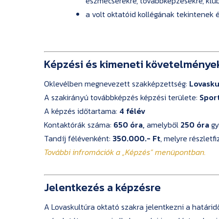
eszmecserékre, továbbképzésekre, klub
a volt oktatóid kollégának tekintenek
Képzési és kimeneti követelménye
Oklevélben megnevezett szakképzettség:
Lovasku
A szakirányú továbbképzés képzési területe:
Spor
A képzés időtartama:
4 félév
Kontaktórák száma:
650 óra,
amelyből
250 óra
gy
Tandíj félévenként:
350.000.- Ft
, melyre részletf
További infromációk a
„Képzés”
menüpontban.
Jelentkezés a képzésre
A Lovaskultúra oktató szakra jelentkezni a határi