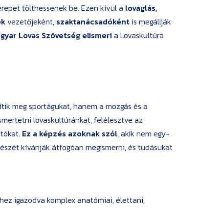
repet tölthessenek be. Ezen kívül a
lovaglás,
ek
vezetőjeként,
szaktanácsadóként
is megállják
gyar Lovas Szövetség elismeri
a Lovaskultúra
lítik meg sportágukat, hanem a mozgás és a
mertetni lovaskultúránkat, felélesztve az
ztókat.
Ez a képzés azoknak szól
, akik nem egy-
gészét kívánják átfogóan megismerni, és tudásukat
hez igazodva komplex anatómiai, élettani,