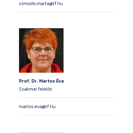
szmodis.marta@tf.hu
Prof. Dr. Martos Éva
Szakmai felelős
martos.eva@tf.hu