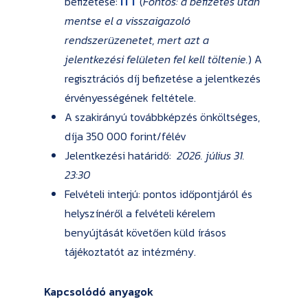
befizetése:
ITT
(
Fontos: a befizetés után
mentse el a visszaigazoló
rendszerüzenetet, mert azt a
jelentkezési felületen fel kell töltenie.
) A
regisztrációs díj befizetése a jelentkezés
érvényességének feltétele.
A szakirányú továbbképzés önköltséges,
díja 350 000 forint/félév
Jelentkezési határidő:
2026. július 31.
23:30
Felvételi interjú: pontos időpontjáról és
helyszínéről a felvételi kérelem
benyújtását követően küld írásos
tájékoztatót az intézmény.
Kapcsolódó anyagok