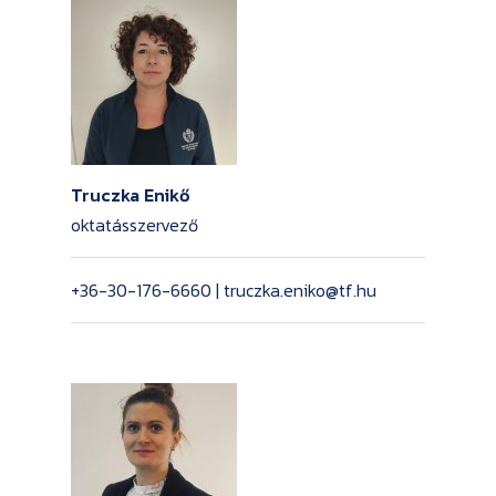
Truczka Enikő
oktatásszervező
+36-30-176-6660 | truczka.eniko@tf.hu