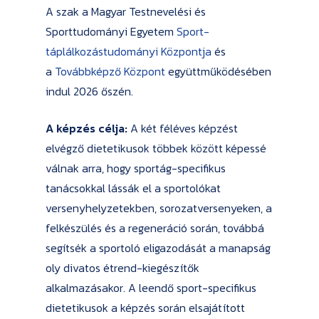
A szak a Magyar Testnevelési és
Sporttudományi Egyetem
Sport-
táplálkozástudományi Központja
és
a
Továbbképző Központ
együttműködésében
indul 2026 őszén.
A képzés célja:
A két féléves képzést
elvégző dietetikusok többek között képessé
válnak arra, hogy sportág-specifikus
tanácsokkal lássák el a sportolókat
versenyhelyzetekben, sorozatversenyeken, a
felkészülés és a regeneráció során, továbbá
segítsék a sportoló eligazodását a manapság
oly divatos étrend-kiegészítők
alkalmazásakor. A leendő sport-specifikus
dietetikusok a képzés során elsajátított