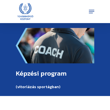
Skip
Menu
to
Close
main
Menu
content
Képzési program
(vitorlázás
sportágban)