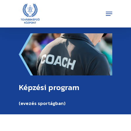
Skip
Menu
to
Close
main
Menu
content
Képzési program
(evezés
sportágban)