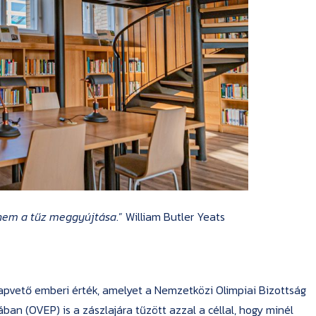
anem a tűz meggyújtása
.” William Butler Yeats
pvető emberi érték, amelyet a Nemzetközi Olimpiai Bizottság
ában (OVEP) is a zászlajára tűzött azzal a céllal, hogy minél