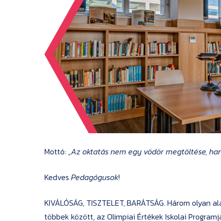
Mottó: „
Az oktatás nem egy vödör megtöltése, h
Kedves
Pedagógusok
!
KIVÁLÓSÁG, TISZTELET, BARÁTSÁG. Három olyan ala
többek között, az Olimpiai Értékek Iskolai Programj