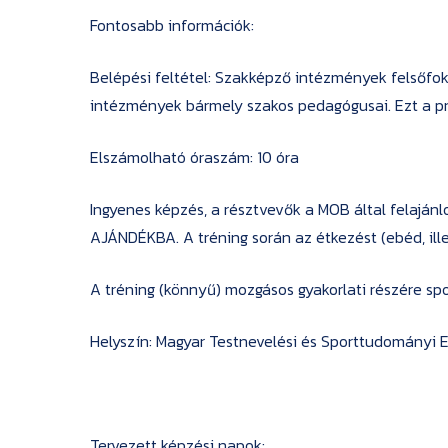
Fontosabb információk:
Belépési feltétel: Szakképző intézmények felsőfo
intézmények bármely szakos pedagógusai. Ezt a pr
Elszámolható óraszám: 10 óra
Ingyenes képzés, a résztvevők a MOB által felajánl
AJÁNDÉKBA. A tréning során az étkezést (ebéd, ille
A tréning (könnyű) mozgásos gyakorlati részére spor
Helyszín: Magyar Testnevelési és Sporttudományi E
Tervezett képzési napok: