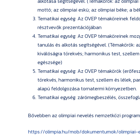
alkotása segítségével. (Témakörök: az olimpiai
mottó; az olimpiai eskü; az olimpiai béke; a bé
Tematikai egység: Az OVEP témaköreinek feldo
résztvevők prezentációjában
Tematikai egység: Az OVEP témaköreinek mozgá
tanulás és alkotás segítségével. (Témakörök: az
kiválóságra törekvés; harmonikus test, szellem 
egészsége)
Tematikai egység: Az OVEP témakörök (erőfeszít
törekvés, harmonikus test, szellem és lélek, p
alapú feldolgozása tornatermi környezetben.
Tematikai egység: zárómegbeszélés, összefogl
Bővebben az olimpiai nevelés nemzetközi programr
https://olimpia.hu/mob/dokumentumok/olimpiai-e