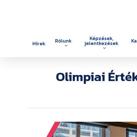
Skip
to
main
content
Képzések,
Rólunk
Ka
jelentkezések
Hírek
Olimpiai Érté