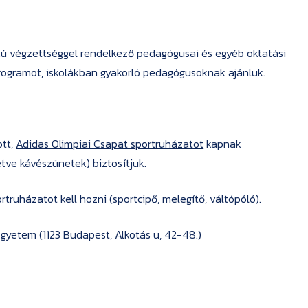
kú végzettséggel rendelkező pedagógusai és egyéb oktatási
ogramot, iskolákban gyakorló pedagógusoknak ajánluk.
ott,
Adidas Olimpiai Csapat sportruházatot
kapnak
tve kávészünetek) biztosítjuk.
truházatot kell hozni (sportcipő, melegítő, váltópóló).
gyetem (1123 Budapest, Alkotás u, 42-48.)