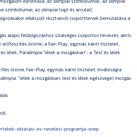
 mozgalom elindítása; az olimpiai szimbólumok; az olimpiai
ke szimbólumai; az olimpiai logó és arculat)
lgozásakor elkészült résztvevői csoporttervek bemutatása a
s alapú feldolgozáshoz szükséges csoportos tervezés, aktív
 erőfeszítés öröme; a Fair-Play; egymás iránti tisztelet;
és lélek; Paralimpia:”lélek a mozgásban”; a Test és lélek
és öröme, Fair-Play, egymás iránti tisztelet, kiválóságra
aralimpia: ”lélek a mozgásban, test és lélek egészsége) mozgás
alás
ól:
rtekek-oktatasi-es-nevelesi-programja-ovep