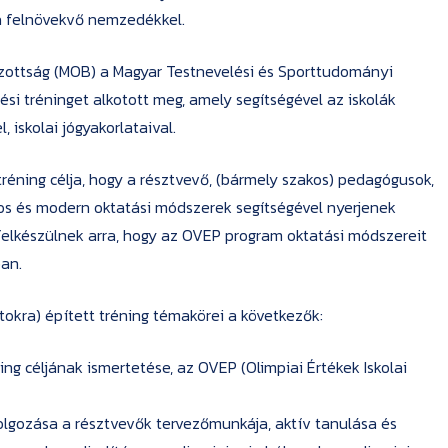
a felnövekvő nemzedékkel.
Bizottság (MOB) a Magyar Testnevelési és Sporttudományi
 tréninget alkotott meg, amely segítségével az iskolák
 iskolai jógyakorlataival.
tréning célja, hogy a résztvevő, (bármely szakos) pedagógusok,
os és modern oktatási módszerek segítségével nyerjenek
 felkészülnek arra, hogy az OVEP program oktatási módszereit
ban.
okra) épített tréning témakörei a következők:
ng céljának ismertetése, az OVEP (Olimpiai Értékek Iskolai
lgozása a résztvevők tervezőmunkája, aktív tanulása és