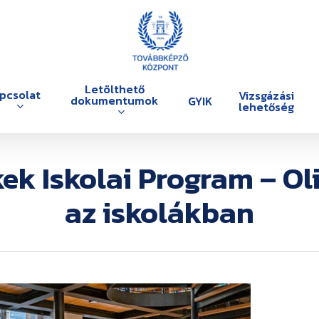
Letölthető
pcsolat
Vizsgázási
dokumentumok
GYIK
lehetőség
kek Iskolai Program – Ol
az iskolákban