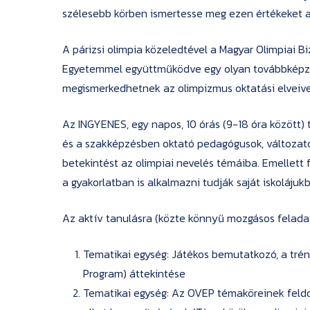
szélesebb körben ismertesse meg ezen értékeket 
A párizsi olimpia közeledtével a Magyar Olimpiai 
Egyetemmel együttműködve egy olyan továbbképzési
megismerkedhetnek az olimpizmus oktatási elveivel,
Az INGYENES, egy napos, 10 órás (9-18 óra között) 
és a szakképzésben oktató pedagógusok, változat
betekintést az olimpiai nevelés témáiba. Emellett
a gyakorlatban is alkalmazni tudják saját iskolájuk
Az aktív tanulásra (közte könnyű mozgásos feladat
Tematikai egység: Játékos bemutatkozó, a tréni
Program) áttekintése
Tematikai egység: Az OVEP témaköreinek feldo