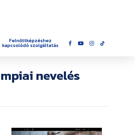
Felnőttképzéshez
facebook
youtube
instagram
tiktok
kapcsolódó szolgáltatás
impiai nevelés