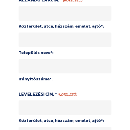
(KÖTELEZŐ)
Közterület, utca, házszám, emelet, ajtó*:
Település neve*:
Irányítószáma*:
LEVELEZÉSI CÍM: *
(KÖTELEZŐ)
Közterület, utca, házszám, emelet, ajtó*: