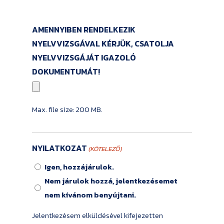
AMENNYIBEN RENDELKEZIK
NYELVVIZSGÁVAL KÉRJÜK, CSATOLJA
NYELVVIZSGÁJÁT IGAZOLÓ
DOKUMENTUMÁT!
Max. file size: 200 MB.
NYILATKOZAT
(KÖTELEZŐ)
Igen, hozzájárulok.
Nem járulok hozzá, jelentkezésemet
nem kívánom benyújtani.
Jelentkezésem elküldésével kifejezetten