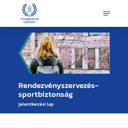
Skip
Menu
to
Close
main
Menu
content
Rendezvényszervezés-
sportbiztonság
jelentkezési lap