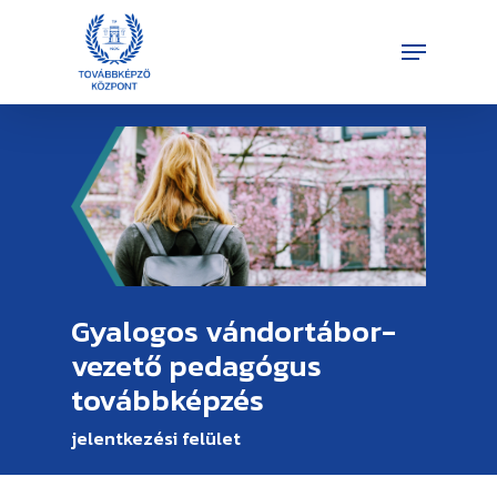
Skip
Menu
to
Close
main
Menu
content
Gyalogos vándortábor-
vezető pedagógus
továbbképzés
jelentkezési felület