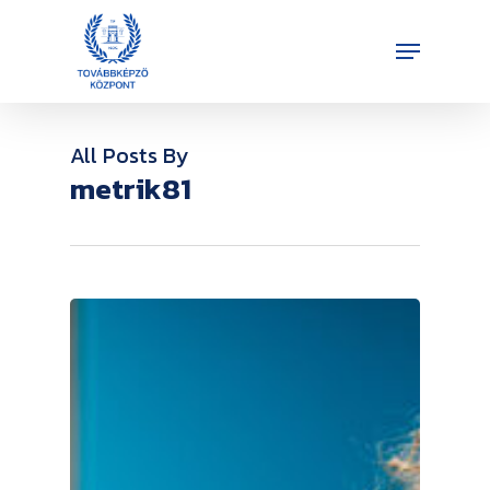
Skip
Menu
to
Close
main
Menu
content
All Posts By
metrik81