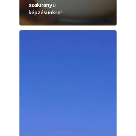
szakirányú
képzésünkre!